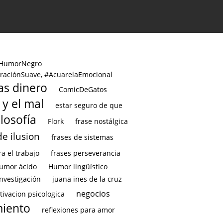
 #HumorNegro
traciónSuave, #AcuarelaEmocional
tas dinero
ComicDeGatos
 y el mal
estar seguro de que
ilosofía
Flork
frase nostálgica
de ilusion
frases de sistemas
a el trabajo
frases perseverancia
umor ácido
Humor lingüístico
investigación
juana ines de la cruz
negocios
ivacion psicologica
miento
reflexiones para amor