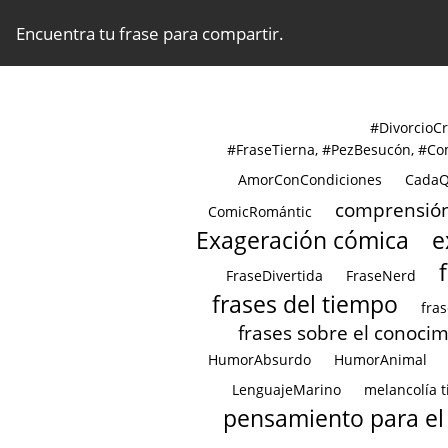
Encuentra tu frase para compartir.
#DivorcioC
#FraseTierna, #PezBesucón, #Com
AmorConCondiciones
CadaQ
comprensió
ComicRomántic
Exageración cómica
e
FraseDivertida
FraseNerd
frases del tiempo
fra
frases sobre el conoci
HumorAbsurdo
HumorAnimal
LenguajeMarino
melancolía t
pensamiento para el 