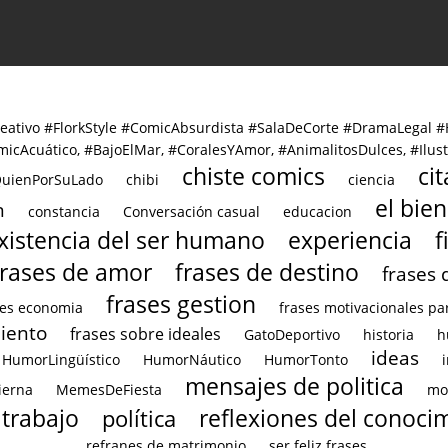
reativo #FlorkStyle #ComicAbsurdista #SalaDeCorte #DramaLegal
icAcuático, #BajoElMar, #CoralesYAmor, #AnimalitosDulces, #Ilus
chiste comics
ci
uienPorSuLado
chibi
ciencia
el bien
n
constancia
Conversación casual
educacion
xistencia del ser humano
experiencia
f
frases de amor
frases de destino
frases 
frases gestion
ses economia
frases motivacionales par
miento
frases sobre ideales
GatoDeportivo
historia
h
ideas
HumorLingüístico
HumorNáutico
HumorTonto
mensajes de politica
ierna
MemesDeFiesta
mot
trabajo
reflexiones del conoci
política
refranes de matrimonio
ser feliz frases