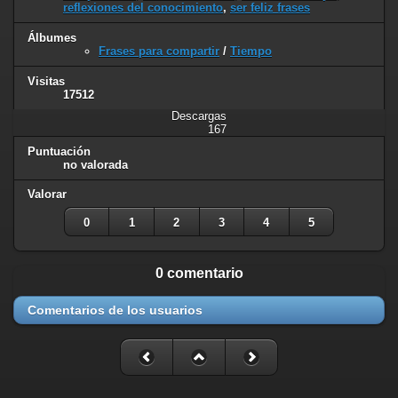
reflexiones del conocimiento
,
ser feliz frases
Álbumes
Frases para compartir
/
Tiempo
Visitas
17512
Descargas
167
Puntuación
no valorada
Valorar
0
1
2
3
4
5
0 comentario
Comentarios de los usuarios