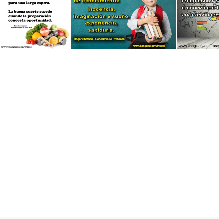
cia Innovadora
Somos Alguna Cosa
Pensar Que Se
Confiar en el Destino
Conocimiento