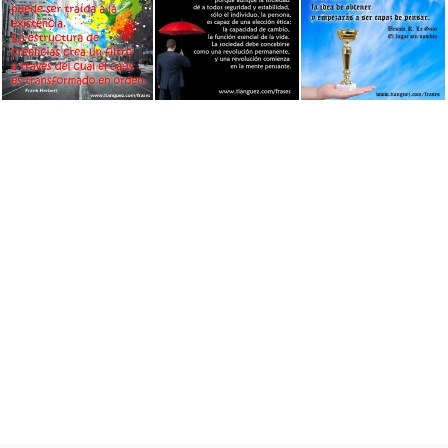
Crear es vivir
Enseñar con el ejemplo
Cien
Creer y Crear
La Mente Pensante
La Idea de Merecer