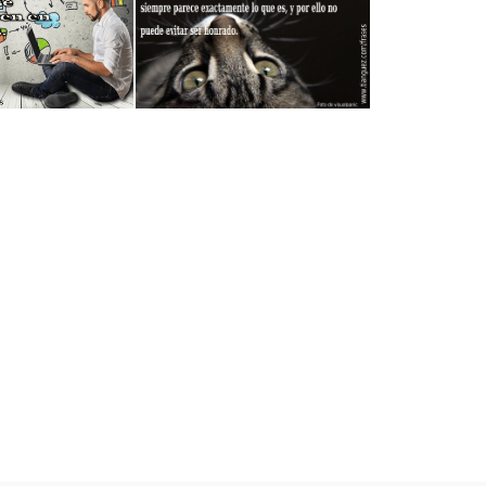
 Sabe
Ignorancia y Conocimiento
Especulación
Ideas
Honrado