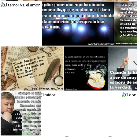
Proteger del cambio
Frase de valor
El temor vs. el amor
Policía
Existen
Llaves
Desobediencia
Deci