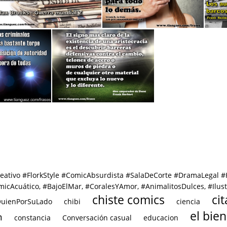
noticias
Aceptar la violencia
a
Existencia aristocracia
reativo #FlorkStyle #ComicAbsurdista #SalaDeCorte #DramaLegal
icAcuático, #BajoElMar, #CoralesYAmor, #AnimalitosDulces, #Ilus
chiste comics
ci
uienPorSuLado
chibi
ciencia
el bien
n
constancia
Conversación casual
educacion