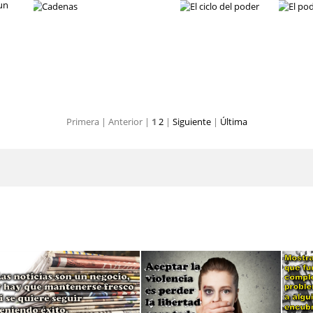
El don de la palabra
El valor del cambio
La confianza
Primera |
Anterior |
1
2
|
Siguiente
|
Última
La guerra es un esquema
Cadenas
El ciclo del poder