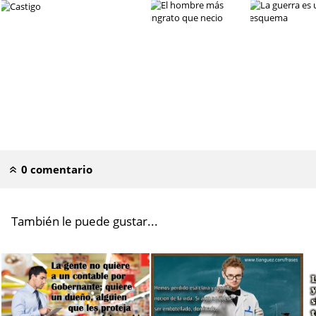
Es más fácil no pensar
Traidor
Castigo
El hombre más ingrato que necio
0 comentario
También le puede gustar...