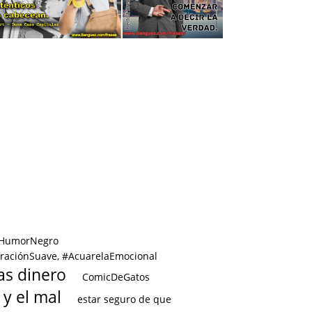
Encubir errores
Decir la verdad
 #HumorNegro
traciónSuave, #AcuarelaEmocional
tas dinero
ComicDeGatos
 y el mal
estar seguro de que