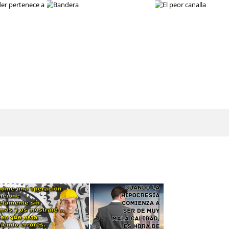
El sacrificio de existir
Detener la lluvia
Aferrarse poder
La estructura del poder
El poder pertenece a
Bandera
El peor canalla