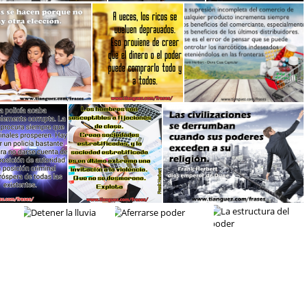
Encubir errores
Decir la verdad
La Mente Pensante
 cosas se hacen
Creer en el dinero o el poder
Drogas y economia
La policia y su posición
Una sociedad estratificada
Civilizacion Perdida