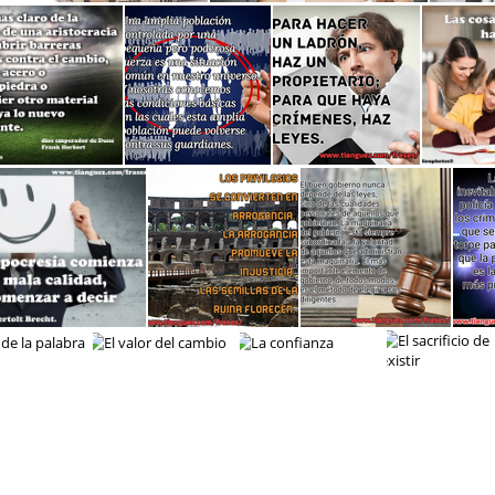
noticias
Aceptar la violencia
cia aristocracia
Una poblacion controlada
Para hacer un ladrón
Las
r la verdad
Los privilegios
El buen gobierno