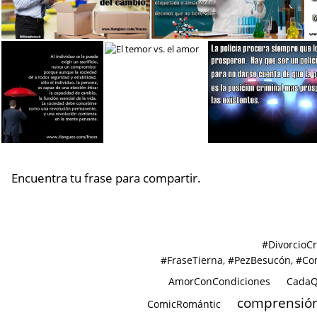
Proteger del cambio
Frase de valor
Encuentra tu frase para compartir.
La Mente Pensante
El temor vs. el amor
Policí
#DivorcioC
#FraseTierna, #PezBesucón, #Com
AmorConCondiciones
CadaQ
comprensió
ComicRomántic